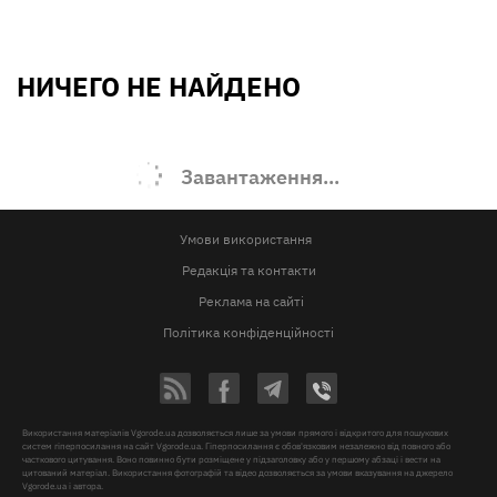
НИЧЕГО НЕ НАЙДЕНО
Завантаження...
Умови використання
Редакція та контакти
Реклама на сайті
Політика конфіденційності
Використання матеріалів Vgorode.ua дозволяється лише за умови прямого і відкритого для пошукових
систем гіперпосилання на сайт Vgorode.ua. Гіперпосилання є обов'язковим незалежно від повного або
часткового цитування. Воно повинно бути розміщене у підзаголовку або у першому абзаці і вести на
цитований матеріал. Використання фотографій та відео дозволяється за умови вказування на джерело
Vgorode.ua і автора.