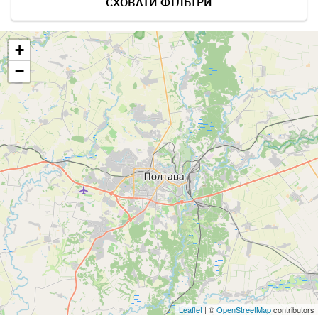
СХОВАТИ ФІЛЬТРИ
+
−
Leaflet
| ©
OpenStreetMap
contributors