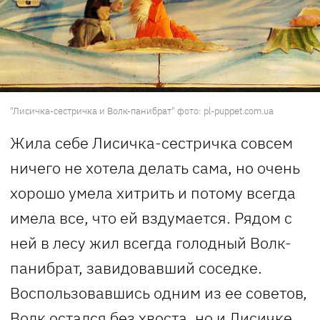
"Лисичка-сестричка и Волк-панибрат" фото: pl-puppet.com.ua
Жила себе Лисичка-сестричка совсем
ничего не хотела делать сама, но очень
хорошо умела хитрить и потому всегда
имела все, что ей вздумается. Рядом с
ней в лесу жил всегда голодный Волк-
панибрат, завидовавший соседке.
Воспользовавшись одним из ее советов,
Волк остался без хвоста, но и Лисичке