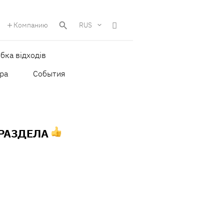
Компанию
RUS
бка відходів
ра
События
 РАЗДЕЛА