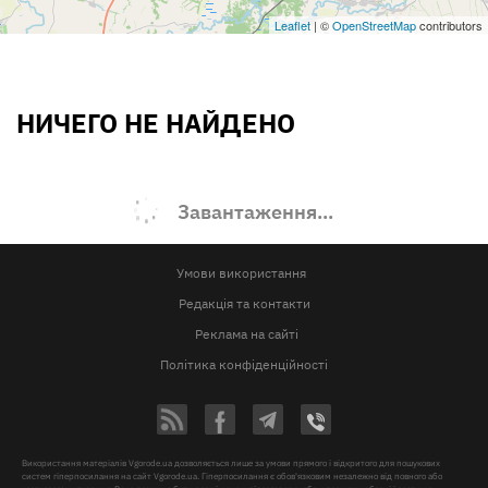
Leaflet
| ©
OpenStreetMap
contributors
НИЧЕГО НЕ НАЙДЕНО
Завантаження...
Умови використання
Редакція та контакти
Реклама на сайті
Політика конфіденційності
Використання матеріалів Vgorode.ua дозволяється лише за умови прямого і відкритого для пошукових
систем гіперпосилання на сайт Vgorode.ua. Гіперпосилання є обов'язковим незалежно від повного або