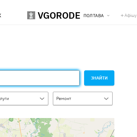
VGORODE
К
Афішу
ПОЛТАВА
ЗНАЙТИ
луги
Ремонт