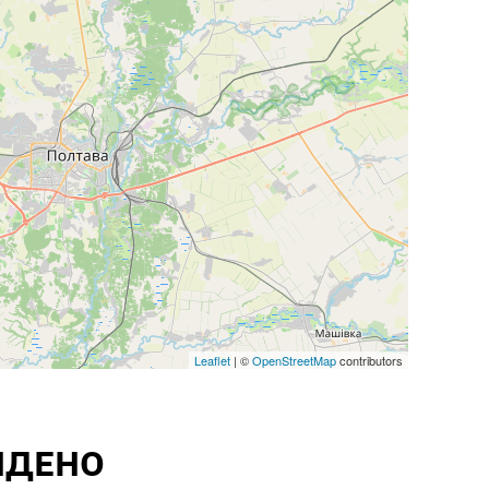
Leaflet
| ©
OpenStreetMap
contributors
ЙДЕНО