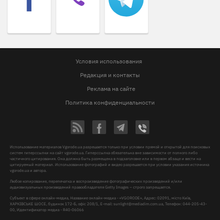
Условия использования
Редакция и контакты
Реклама на сайте
Политика конфиденциальности
Использование материалов Vgorode.ua разрешается только при условии прямой и открытой для поисковых
систем гиперссылки на сайт vgorode.ua. Гиперссылка обязательна вне зависимости от полного либо
частичного цитирования. Она должна быть размещена в подзаголовке или в первом абзаце и вести на
цитируемый материал. Использование фотографий и видео разрешается при условии указания источника
vgorode.ua и автора.
Любое копирование, перепечатка и воспроизведение фотографических произведений и/или
аудиовизуальных произведений правообладателя Getty Images – строго запрещается.
Субъект в сфере онлайн-медиа, Название онлайн-медиа - «VGORODE», Адрес: 02091, місто Київ,
ХАРКІВСЬКЕ ШОСЕ, будинок 172-Б, офіс 208/1, E-mail:
sunlight@mediadim.com.ua
, Телефон: 044-205-43-
00, Идентификатор медиа - R40-06066