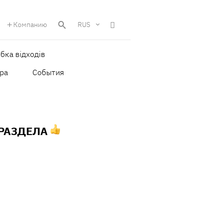
Компанию
RUS
бка відходів
ра
События
 РАЗДЕЛА