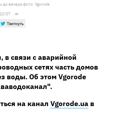
ы до вечера фото: Vgorode
10:07
Твитнуть
, в связи с аварийной
роводных сетях часть домов
з воды. Об этом Vgorode
ваводоканал".
аться на канал
Vgorode.ua
в