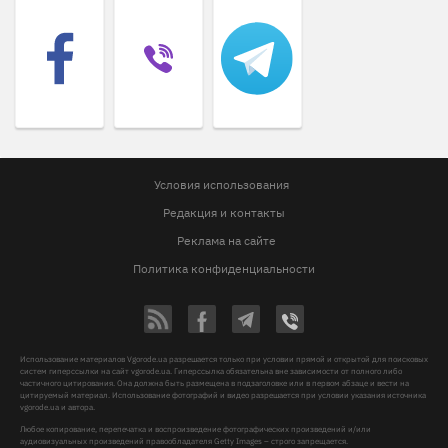
Условия использования
Редакция и контакты
Реклама на сайте
Политика конфиденциальности
Использование материалов Vgorode.ua разрешается только при условии прямой и открытой для поисковых
систем гиперссылки на сайт vgorode.ua. Гиперссылка обязательна вне зависимости от полного либо
частичного цитирования. Она должна быть размещена в подзаголовке или в первом абзаце и вести на
цитируемый материал. Использование фотографий и видео разрешается при условии указания источника
vgorode.ua и автора.
Любое копирование, перепечатка и воспроизведение фотографических произведений и/или
аудиовизуальных произведений правообладателя Getty Images – строго запрещается.