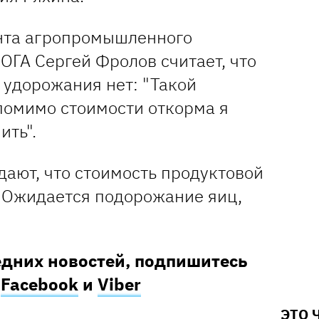
нта агропромышленного
ОГА Сергей Фролов считает, что
 удорожания нет: "Такой
помимо стоимости откорма я
ить".
ают, что стоимость продуктовой
. Ожидается подорожание яиц,
едних новостей, подпишитесь
в
Facebook
и
Viber
ЭТО 