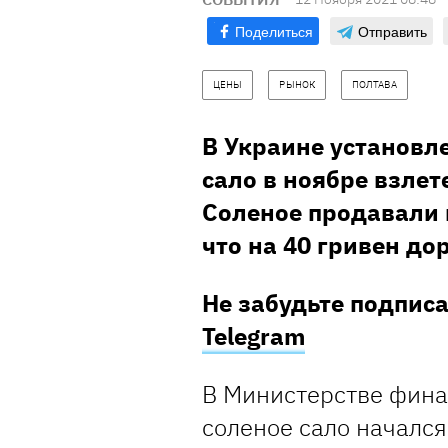
Поделиться
Отправить
ЦЕНЫ
РЫНОК
ПОЛТАВА
В Украине установл
сало в ноябре взлет
Соленое продавали 
что на 40 гривен до
Не забудьте подпис
Telegram
В Министерстве финан
соленое сало начался