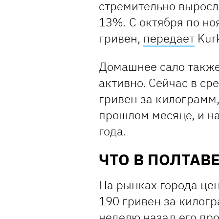
стремительно выросл
13%. С октября по но
гривен,
передает
Kurk
Домашнее сало также 
активно. Сейчас в ср
гривен за килограмм,
прошлом месяце, и н
года.
ЧТО В ПОЛТАВ
На рынках города цен
190 гривен за килогр
неделю назад его про