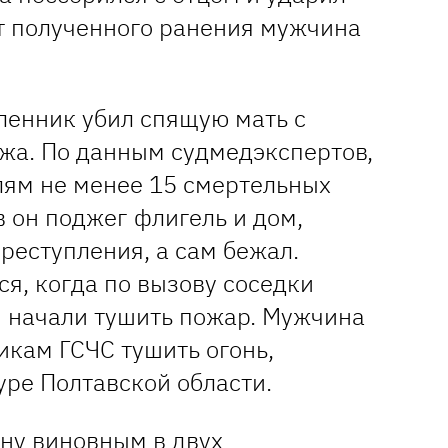
От полученного ранения мужчина
ленник убил спящую мать с
жа. По данным судмедэкспертов,
лям не менее 15 смертельных
в он поджег флигель и дом,
реступления, а сам бежал.
я, когда по вызову соседки
и начали тушить пожар. Мужчина
икам ГСЧС тушить огонь,
уре Полтавской области.
ну виновным в двух