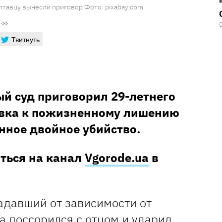
тавцу вынесли приговор Фото: pixabay.com
Твитнуть
й суд приговорил 29-летнего
евка к пожизненному лишению
нное двойное убийство.
аться на канал
Vgorode.ua
в
адавший от зависимости от
а поссорился с отцом и ударил