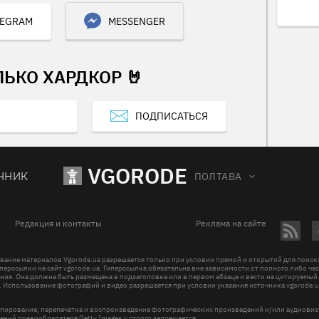
LEGRAM
MESSENGER
ЛЬКО ХАРДКОР 🤘
ПОДПИСАТЬСЯ
VGORODE
ЧНИК
ПОЛТАВА
Редакция и контакты
Реклама на сайте
вание материалов Vgorode.ua разрешается только при условии прямой и открытой для поис
перссылки на сайт vgorode.ua. Гиперссылка обязательна вне зависимости от полного либо ча
ния. Она должна быть размещена в подзаголовке или в первом абзаце и вести на цитируемый
. Использование фотографий и видео разрешается при условии указания источника vgorode.u
пирование, перепечатка и воспроизведение фотографических произведений и/или аудиови
ений правообладателя Getty Images – строго запрещается.