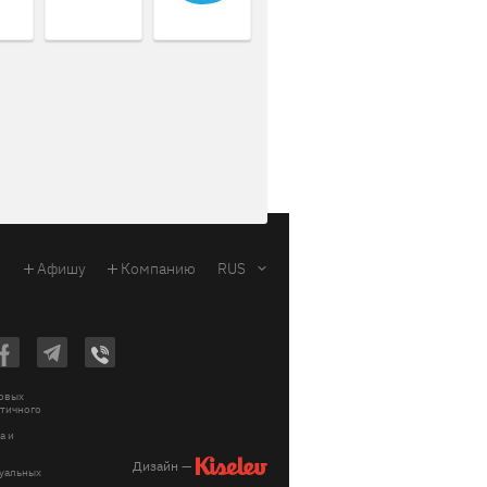
Афишу
Компанию
RUS
ковых
стичного
a и
Дизайн —
зуальных