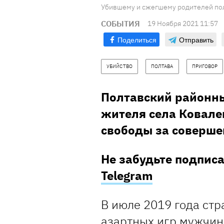
Убившему и сжегшему родителей пол
СОБЫТИЯ
19 Ноября 2021 11:57
Поделиться
Отправить
УБИЙСТВО
ПОЛТАВА
ПРИГОВОР
Полтавский районны
жителя села Ковал
свободы за соверше
Не забудьте подпис
Telegram
В июле 2019 года стр
азартных игр мужчин