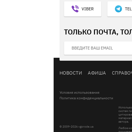
VIBER
TE
ТОЛЬКО ПОЧТА, ТО
НОВОСТИ
АФИША
СПРАВО
Условия использования
Политика конфиденциальности
Использо
систем ги
цитирова
материал
автора.
© 2009-2026 vgorode.ua
Любое ко
произвед