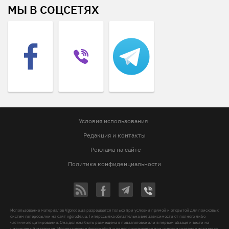
МЫ В СОЦСЕТЯХ
Условия использования
Редакция и контакты
Реклама на сайте
Политика конфиденциальности
Использование материалов Vgorode.ua разрешается только при условии прямой и открытой для поисковых
систем гиперссылки на сайт vgorode.ua. Гиперссылка обязательна вне зависимости от полного либо
частичного цитирования. Она должна быть размещена в подзаголовке или в первом абзаце и вести на
цитируемый материал. Использование фотографий и видео разрешается при условии указания источника