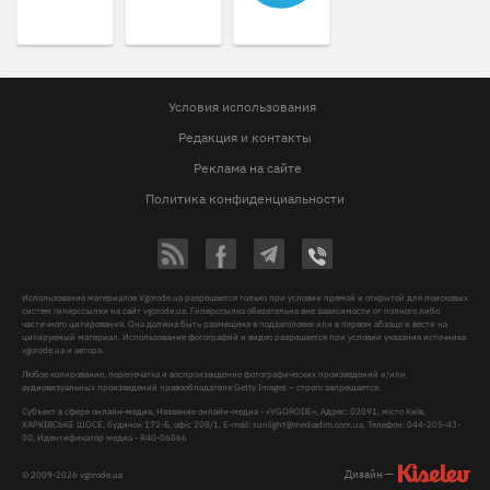
Условия использования
Редакция и контакты
Реклама на сайте
Политика конфиденциальности
Использование материалов Vgorode.ua разрешается только при условии прямой и открытой для поисковых
систем гиперссылки на сайт vgorode.ua. Гиперссылка обязательна вне зависимости от полного либо
частичного цитирования. Она должна быть размещена в подзаголовке или в первом абзаце и вести на
цитируемый материал. Использование фотографий и видео разрешается при условии указания источника
vgorode.ua и автора.
Любое копирование, перепечатка и воспроизведение фотографических произведений и/или
аудиовизуальных произведений правообладателя Getty Images – строго запрещается.
Субъект в сфере онлайн-медиа, Название онлайн-медиа - «VGORODE», Адрес: 02091, місто Київ,
ХАРКІВСЬКЕ ШОСЕ, будинок 172-Б, офіс 208/1, E-mail:
sunlight@mediadim.com.ua
, Телефон: 044-205-43-
00, Идентификатор медиа - R40-06066
Дизайн —
© 2009-2026 vgorode.ua